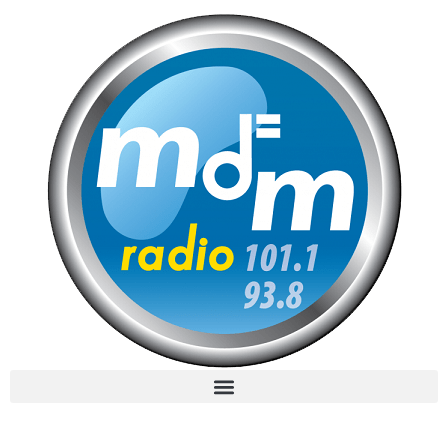
MdM en Direct