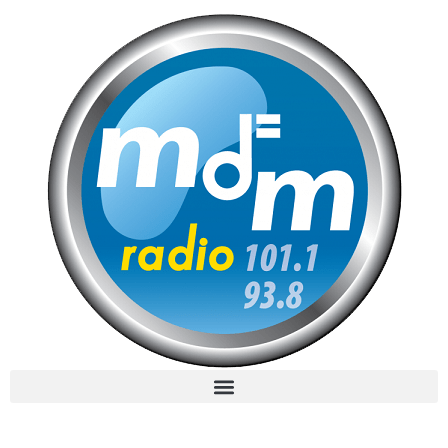
MdM en Direct