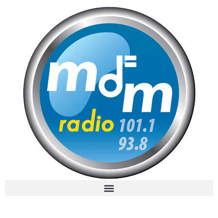
MdM en Direct