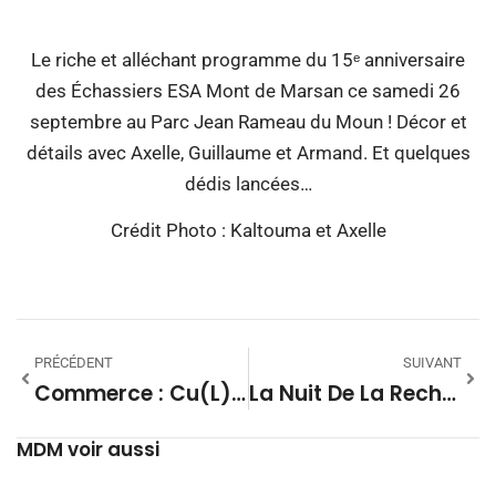
Le riche et alléchant programme du 15ᵉ anniversaire
des Échassiers ESA Mont de Marsan ce samedi 26
septembre au Parc Jean Rameau du Moun ! Décor et
détails avec Axelle, Guillaume et Armand. Et quelques
dédis lancées…
Crédit Photo : Kaltouma et Axelle
PRÉCÉDENT
SUIVANT
Commerce : Cu(l)riosité.s, Tous Les Plaisirs À Portée De Main
La Nuit De La Recherche Vendredi Soir Au Molière
MDM voir aussi