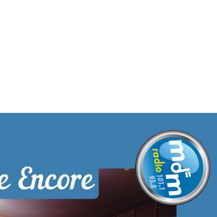
MdM en Direct