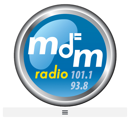
MdM en Direct