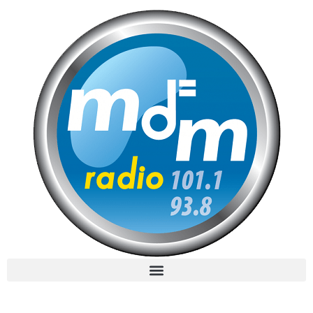
MdM en Direct