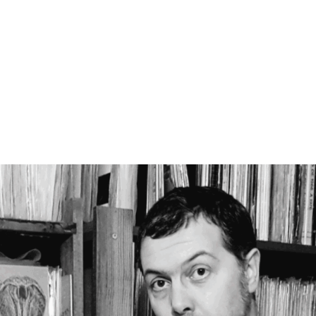
MdM en Direct