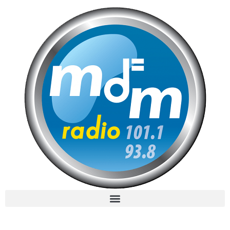
MdM en Direct