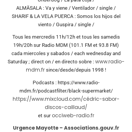
ALMÄSALA : Va y viene / Ventilador / single /
SHARIF & LA VELA PUERCA : Somos los hijos del
viento / Guspira / single /
Tous les mercredis 11h/12h et tous les samedis
19h/20h sur Radio MDM (101.1 FM et 93.8 FM)
cada miercoles y sabados / each wednesday and
www.radio-
Saturday ; direct on / en directo sobre :
mdm.fr
since/desde/depuis 1998 !
Podcasts : https://www.radio-
mdm.fr/podcastfilter/black-supermarket/
https://www.mixcloud.com/cédric-sabor-
discos-caillaud/
occiweb-radio.fr
et sur
Urgence Mayotte – Associations.gouv.fr