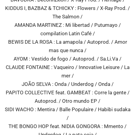
KIDDUS I, BAZBAZ & TCHICKY : Flowers / X-Ray Prod. /
The Salmon /
AMANDA MARTINEZ : Mi libertad / Putumayo /
compilation Latin Café /
BEWIS DE LA ROSA : La amapola / Autoprod. / Amor
mas que nunca /
AYOM : Vestido de fogo / Autoprod. / Sa.Li.Va /
CLAUDE FONTAINE : Vaqueiro / Innovative Leisure / La
mer /
JOÃO SELVA : Onda / Underdog / Onda /
PAPITO COLLECTIVE feat. GAMBEAT : Corre la gente /
Autoprod. / Otro mundo EP /
SIDI WACHO : Mentira / Balle Populaire / Habibi sudaka
/
THE BONGO HOP feat. NIDIA GONGORA : Mmento /
Underdog / La pata coja /