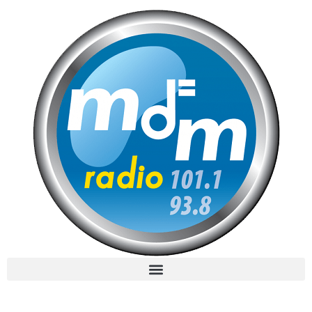
MdM en Direct