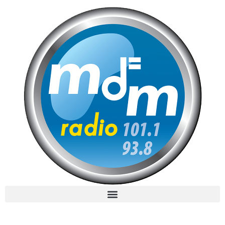
MdM en Direct