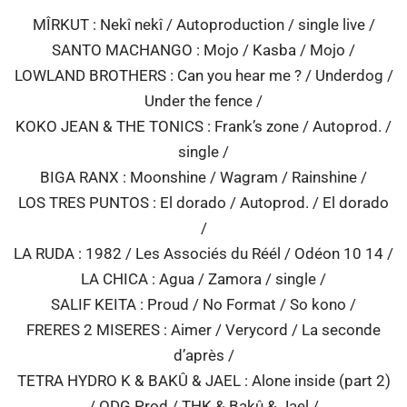
MÎRKUT : Nekî nekî / Autoproduction / single live /
SANTO MACHANGO : Mojo / Kasba / Mojo /
LOWLAND BROTHERS : Can you hear me ? / Underdog /
Under the fence /
KOKO JEAN & THE TONICS : Frank’s zone / Autoprod. /
single /
BIGA RANX : Moonshine / Wagram / Rainshine /
LOS TRES PUNTOS : El dorado / Autoprod. / El dorado
/
LA RUDA : 1982 / Les Associés du Réél / Odéon 10 14 /
LA CHICA : Agua / Zamora / single /
SALIF KEITA : Proud / No Format / So kono /
FRERES 2 MISERES : Aimer / Verycord / La seconde
d’après /
TETRA HYDRO K & BAKÛ & JAEL : Alone inside (part 2)
/ ODG Prod / THK & Bakû & Jael /