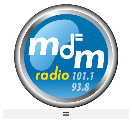
MdM en Direct