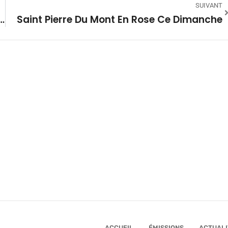
SUIVANT
De La Saison Des Rencontres En Grande Lande À Onesse-Laharie
Saint Pierre Du Mont En Rose Ce Dimanche
ACCUEIL
ÉMISSIONS
ACTUALI