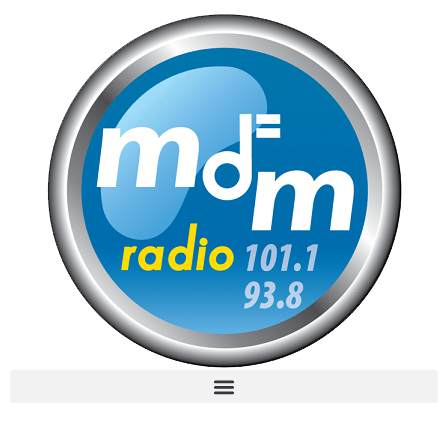
MdM en Direct