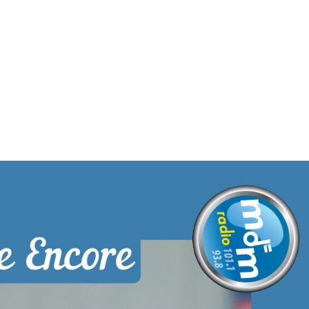
MdM en Direct