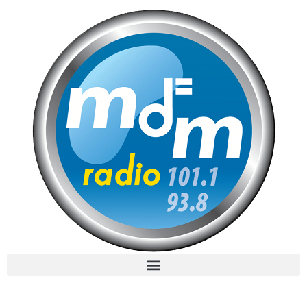
MdM en Direct