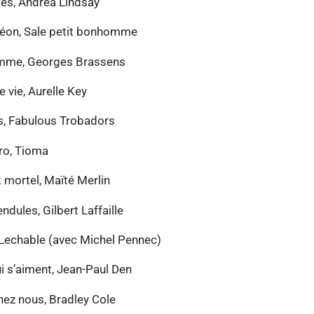
ges, Andrea Lindsay
 Léon, Sale petit bonhomme
omme, Georges Brassens
 vie, Aurelle Key
s, Fabulous Trobadors
ro, Tioma
st mortel, Maïté Merlin
ndules, Gilbert Laffaille
é Lechable (avec Michel Pennec)
ui s’aiment, Jean-Paul Den
hez nous, Bradley Cole