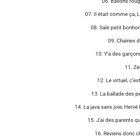
06. Ballons rou
07. Il était comme ça,
08. Sale petit bonh
09. Chaînes de
10. Y’a des garçon
11. Zé
12. Le virtuel, c’e
13. La ballade des pe
14. La java sans joie, Herv
15. J’ai des parents q
16. Reviens donc c