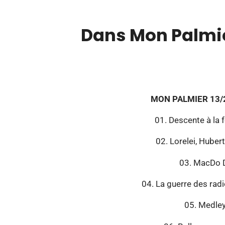
Dans Mon Palmie
00:00
MON PALMIER 13/
01. Descente à la f
02. Lorelei, Hubert
03. MacDo D
04. La guerre des rad
05. Medley