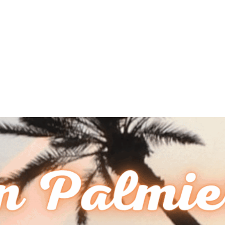
MdM en Direct