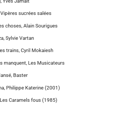
u, Yves Jamait
, Vipères sucrées salées
es choses, Alain Sourigues
a, Sylvie Vartan
es trains, Cyril Mokaiesh
us manquent, Les Musicateurs
dansé, Baster
a, Philippe Katerine (2001)
Les Caramels fous (1985)