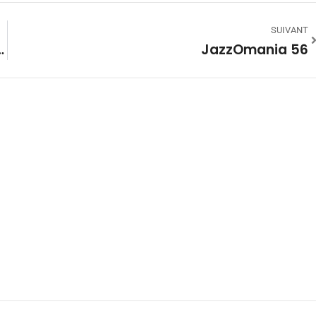
SUIVANT
itarossa + Perota Chingo
JazzOmania 56