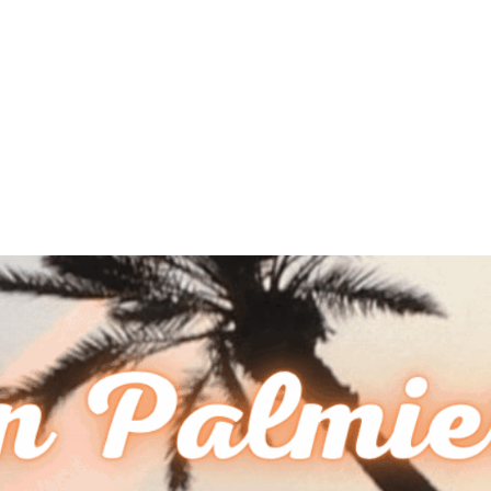
MdM en Direct