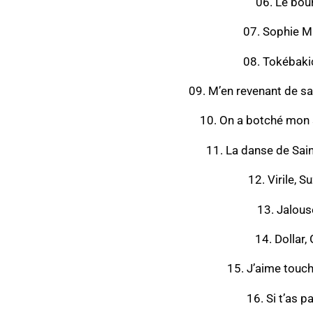
06. Le bou
07. Sophie M
08. Tokébaki
09. M’en revenant de sa
10. On a botché mon 
11. La danse de Saint
12. Virile, S
13. Jalous
14. Dollar, 
15. J’aime touch
16. Si t’as pa