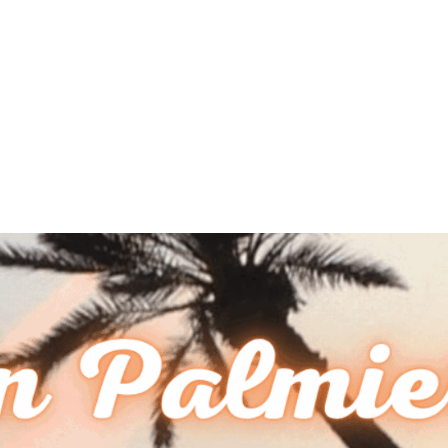
MdM en Direct