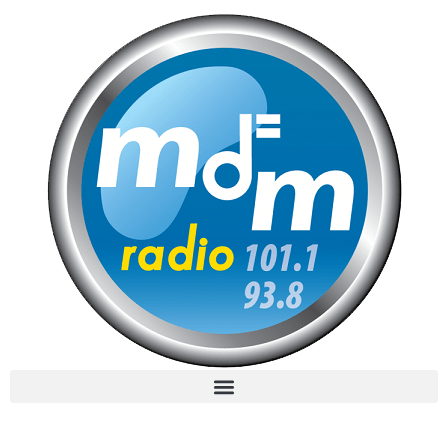
MdM en Direct