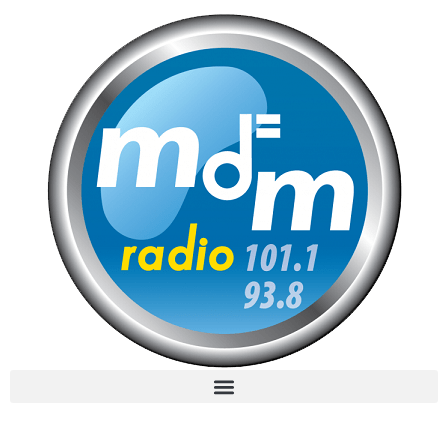
MdM en Direct