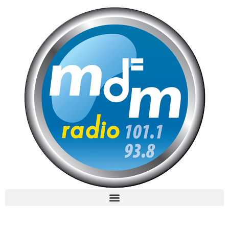
MdM en Direct