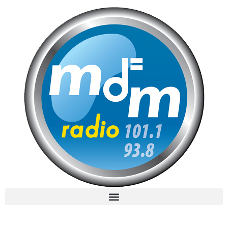
MdM en Direct