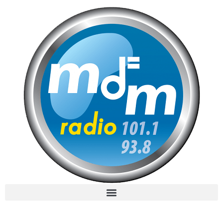
MdM en Direct