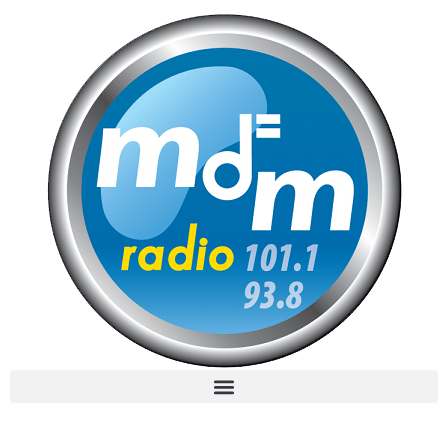
MdM en Direct