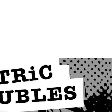
MdM en Direct