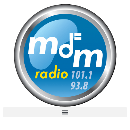
MdM en Direct