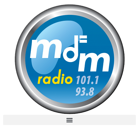
MdM en Direct