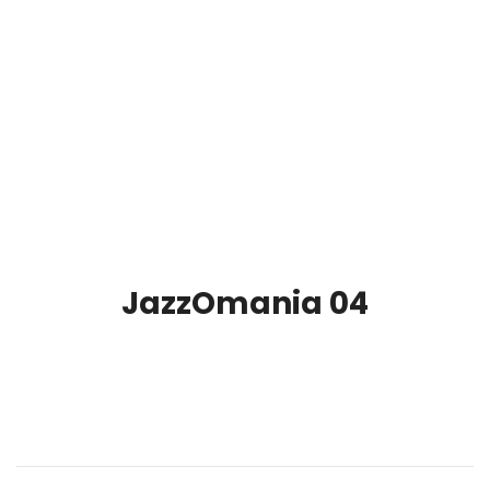
JazzOmania 04
00:00