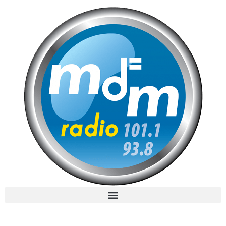
MdM en Direct