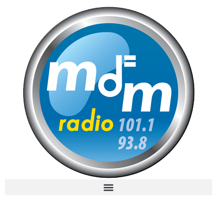
MdM en Direct