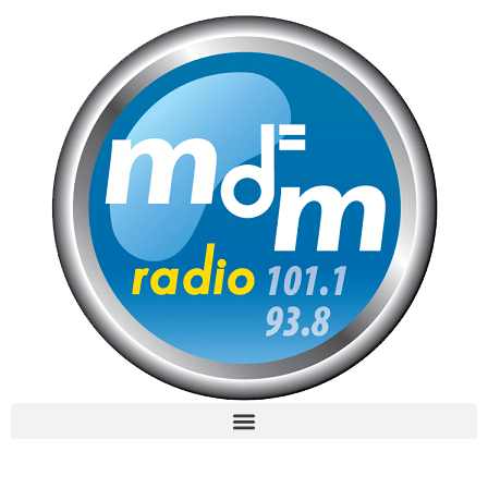
MdM en Direct