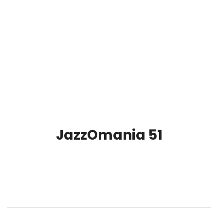
JazzOmania 51
00:00