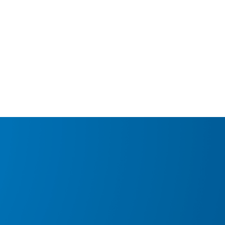
MdM en Direct