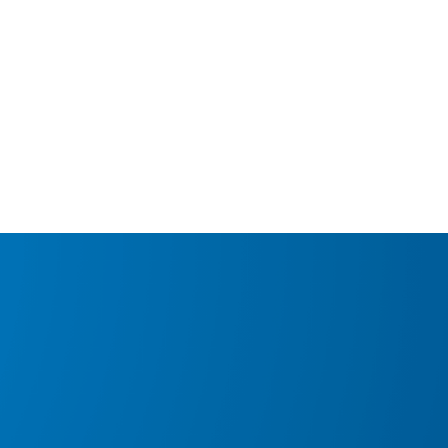
MdM en Direct