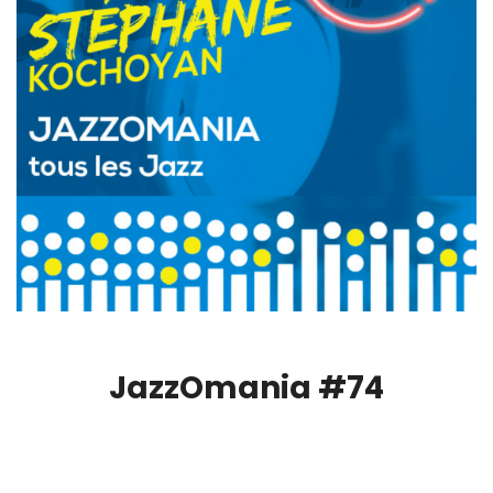
JazzOmania #74
00:00