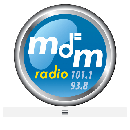
MdM en Direct