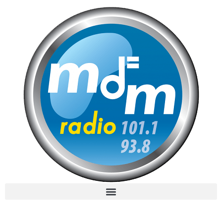
MdM en Direct