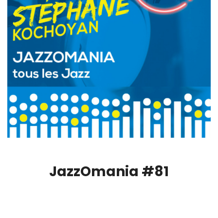
JazzOmania #81
00:00