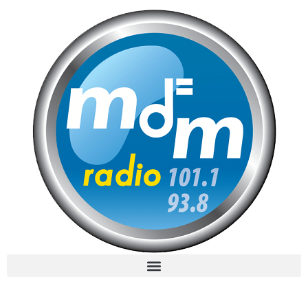
MdM en Direct