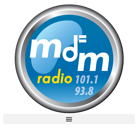
MdM en Direct