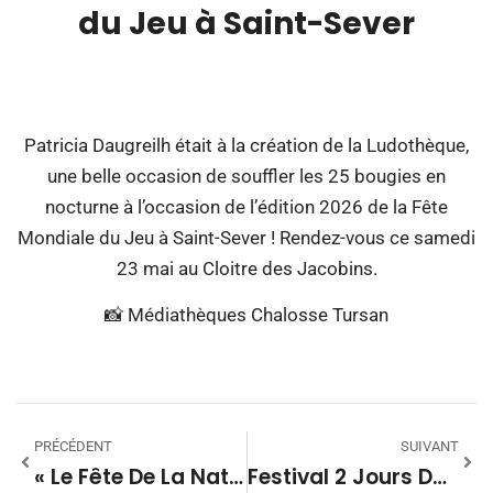
du Jeu à Saint-Sever
00:00
Patricia Daugreilh était à la création de la Ludothèque,
une belle occasion de souffler les 25 bougies en
nocturne à l’occasion de l’édition 2026 de la Fête
Mondiale du Jeu à Saint-Sever ! Rendez-vous ce samedi
23 mai au Cloitre des Jacobins.
📸 Médiathèques Chalosse Tursan
PRÉCÉDENT
SUIVANT
« Le Fête De La Nature Au Moulin Neuf À Audignon »
Festival 2 Jours Dans Ma Rue : + De 200 Danseurs Hip-Hop Attendus Ce Week-End