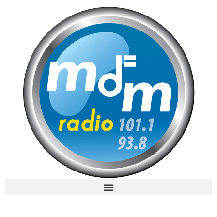
MdM en Direct