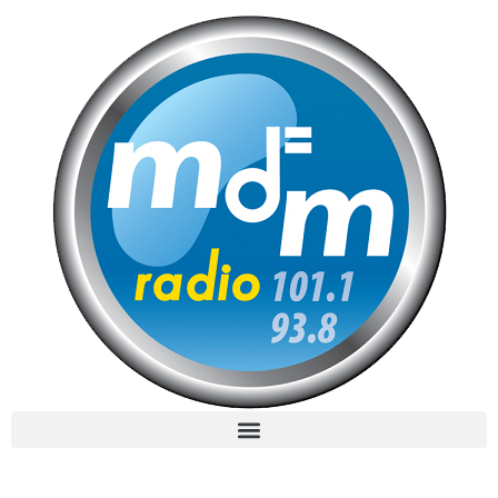
MdM en Direct