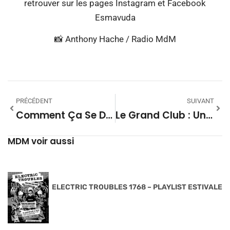
retrouver sur les pages Instagram et Facebook
Esmavuda
📸 Anthony Hache / Radio MdM
PRÉCÉDENT
SUIVANT
Comment Ça Se Danse, Les Rencontres En Grande Lande Passe Par Audon
Le Grand Club : Une Soirée Pour Prévenir Le Suicide Chez Les Jeunes
MDM voir aussi
ELECTRIC TROUBLES 1768 – PLAYLIST ESTIVALE