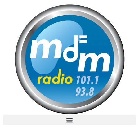
MdM en Direct