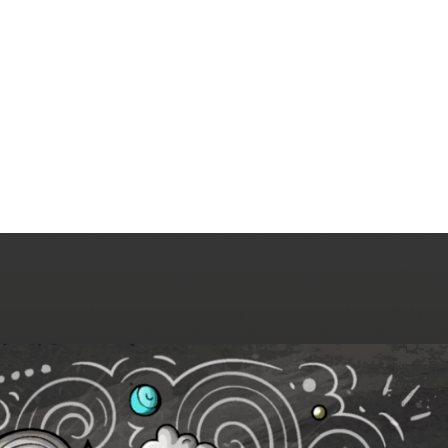
MdM en Direct