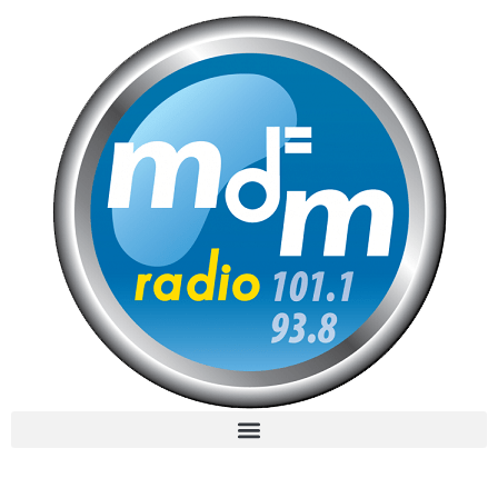
MdM en Direct