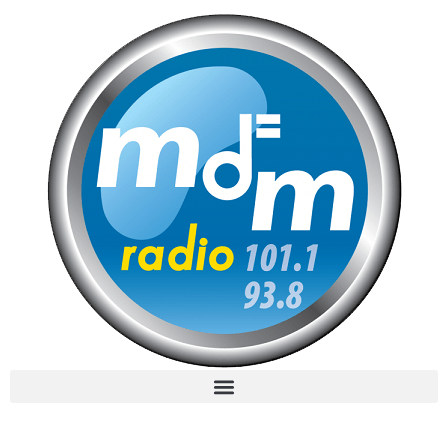
MdM en Direct