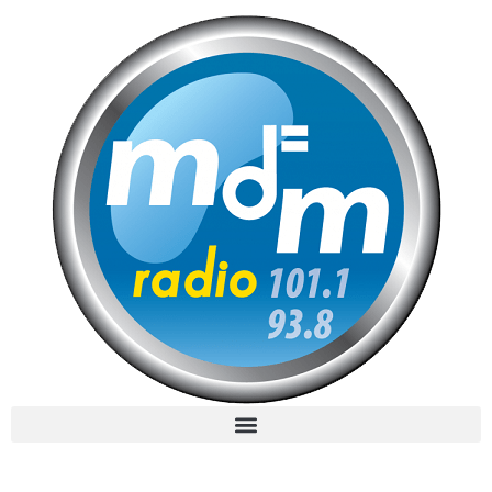
MdM en Direct