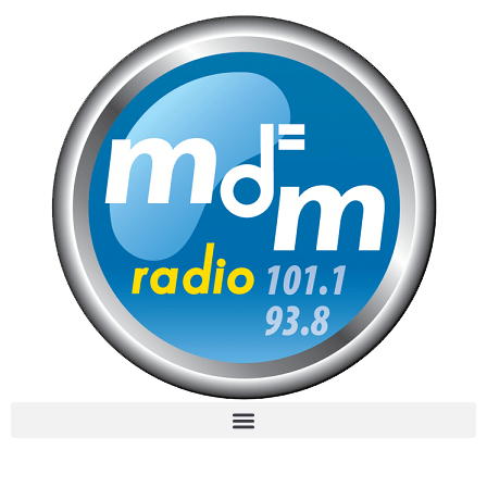
MdM en Direct