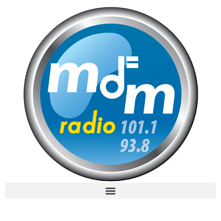
MdM en Direct