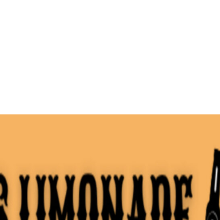
MdM en Direct