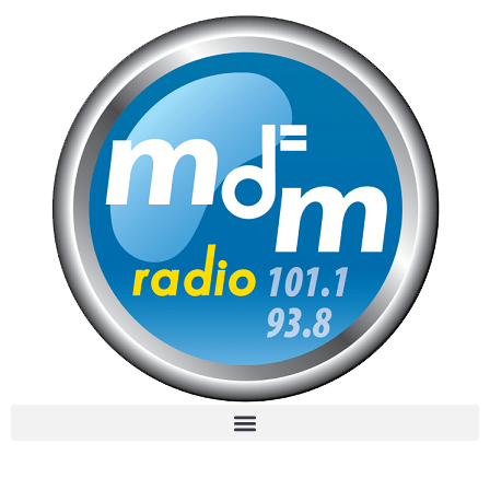
MdM en Direct